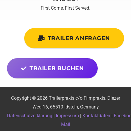
First Come, First Served.
TRAILER ANFRAGEN
TRAILER BUCHEN
Copyright © 2026 Trailerpraxis c/o Filmpraxis, Diezer
Weg 16, 65510 Idstein, Germany
Datenschutzerklärung
|
Impressum
|
Kontaktdaten
|
Facebo
Mail